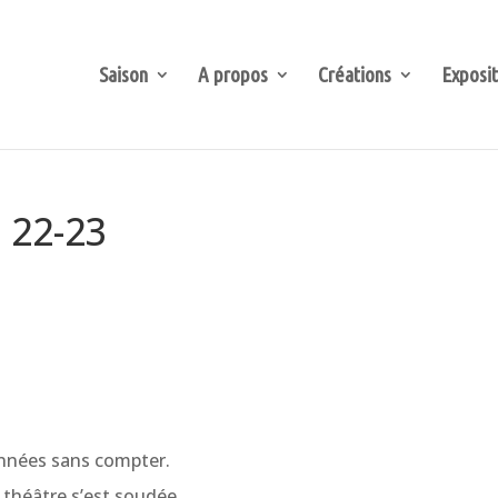
Saison
A propos
Créations
Exposit
n 22-23
années sans compter.
 théâtre s’est soudée.