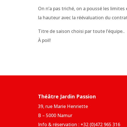
On n’a pas triché, on a poussé les limite
la hauteur avec la réévaluation du contr
Titre de saison choisi par toute l’équipe..
À poil!
Théâtre Jardin Passion
39, rue Marie Henriette
B – 5000 Namur
Info & réservation : +32 (0)472 965 316