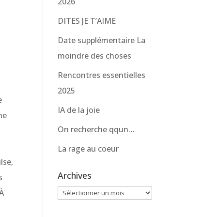
2026
DITES JE T’AIME
Date supplémentaire La
moindre des choses
Rencontres essentielles
2025
e
IA de la joie
ne
On recherche qqun…
La rage au coeur
lse,
Archives
s
Archives
 À