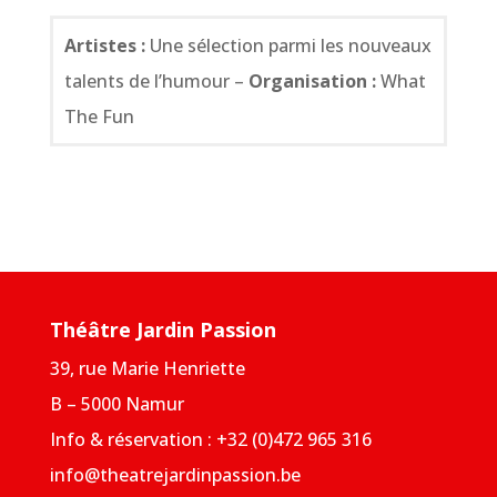
Artistes :
Une sélection parmi les nouveaux
talents de l’humour –
Organisation :
What
The Fun
Théâtre Jardin Passion
39, rue Marie Henriette
B – 5000 Namur
Info & réservation : +32 (0)472 965 316
info@theatrejardinpassion.be