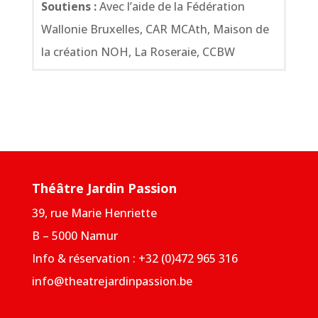
Soutiens :
Avec l’aide de la Fédération
Wallonie Bruxelles, CAR MCAth, Maison de
la création NOH, La Roseraie, CCBW
Théâtre Jardin Passion
39, rue Marie Henriette
B – 5000 Namur
Info & réservation : +32 (0)472 965 316
info@theatrejardinpassion.be