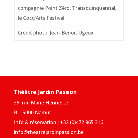
compagnie Point Zéro, Transquinquennal,
le Cocq’Arts Festival
Crédit photo: Jean-Benoît Ugeux
Théâtre Jardin Passion
39, rue Marie Henriette
B – 5000 Namur
Info & réservation : +32 (0)472 965 316
info@theatrejardinpassion.be