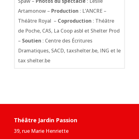
Spaw –
Photos du spectacle
: Leslie
Artamonow –
Production
: L’ANCRE –
Théâtre Royal –
Coproduction
: Théâtre
de Poche, CAS, La Coop asbl et Shelter Prod
–
Soutien
: Centre des Écritures
Dramatiques, SACD, taxshelter.be, ING et le
tax shelter.be
Théâtre Jardin Passion
39, rue Marie Henriette