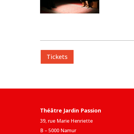
Tickets
Théâtre Jardin Passion
39, rue Marie Henriette
B – 5000 Namur