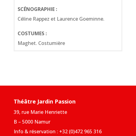
SCÉNOGRAPHIE :
Céline Rappez et Laurence Goeminne.
COSTUMES :
Maghet. Costumière
Théâtre Jardin Passion
39, rue Marie Henriette
B – 5000 Namur
Info & réservation : +32 (0)472 965 316