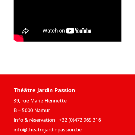
Théâtre Jardin Passion
39, rue Marie Henriette
B – 5000 Namur
Info & réservation : +32 (0)472 965 316
info@theatrejardinpassion.be